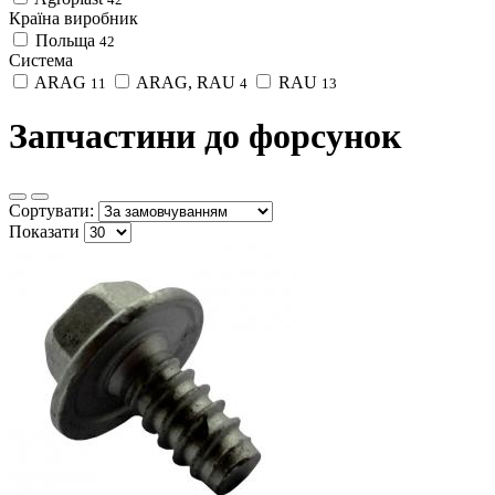
Країна виробник
Польща
42
Система
ARAG
ARAG, RAU
RAU
11
4
13
Запчастини до форсунок
Сортувати:
Показати