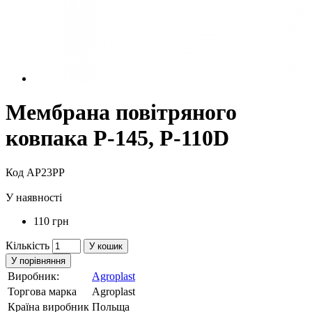
Мембрана повітряного
ковпакa P-145, P-110D
Код AP23PP
У наявності
110 грн
Кількість
У кошик
У порівняння
Виробник:
Agroplast
Торгова марка
Agroplast
Країна виробник
Польща