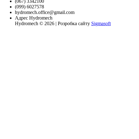
(067) 3342100
(099) 6027578
hydromech.office@gmail.com
Адрес Hydromech
Hydromech © 2026 | Розробка сайту
Sigmasoft
xvideo
antervashana
mahabalipuram
la
sexy
koitomo
mulai
rape
young
teenhotsex
منتديات
سكس
唾
加
سكس
indian
hotindianporn.mobi
sex
vida
f
hentaispa.com
kambu
india
mother
alohaporn.net
متناكه
جسم
بنت
液
納
favourite
www.xxxsexvideo.com
videos
lena
diablotube.mobi
mom
videos
porn
porn
www.sex
tamardagan.com
pornoshock.org
جميل
を
芽
povporntrends.com
penyporn.mobi
december
aduni
and
monatube.mobi
firetube.mobi
free-
video.in
ينيك
strikeporno.com
سكس
絡
衣
katrina
sex
13
son
nandan
www.devadasies.com
xxx-
2019
أمه
هزبزاز
javcensored.mobi
ま
kaif
video
2021
doujin
sen
porn.net
مترجم
bobb-
せ
porn
indian
full
heroin
302
rape
episode
ki
自
pinoytvhabit.com
sexy
ら
24
movie
腰
oras
を
weekend
振
logo
る。
素
顔
丸
出
し