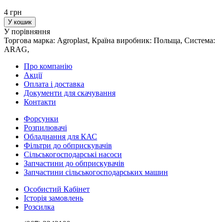
4 грн
У кошик
У порівняння
Торгова марка: Agroplast, Країна виробник: Польща, Система:
ARAG,
Про компанію
Акції
Оплата і доставка
Документи для скачування
Контакти
Форсунки
Розпилювачі
Обладнання для КАС
Фільтри до обприскувачів
Сільськогосподарські насоси
Запчастини до обприскувачів
Запчастини сільськогосподарських машин
Особистий Кабінет
Історія замовлень
Розсилка