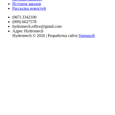
История заказов
Рассылка новостей
(067) 3342100
(099) 6027578
hydromech.office@gmail.com
Адрес Hydromech
Hydromech © 2026 | Разработка сайта
Sigmasoft
xvideo
antervashana
mahabalipuram
la
sexy
koitomo
mulai
rape
young
teenhotsex
منتديات
سكس
唾
加
سكس
indian
hotindianporn.mobi
sex
vida
f
hentaispa.com
kambu
india
mother
alohaporn.net
متناكه
جسم
بنت
液
納
favourite
www.xxxsexvideo.com
videos
lena
diablotube.mobi
mom
videos
porn
porn
www.sex
tamardagan.com
pornoshock.org
جميل
を
芽
povporntrends.com
penyporn.mobi
december
aduni
and
monatube.mobi
firetube.mobi
free-
video.in
ينيك
strikeporno.com
سكس
絡
衣
katrina
sex
13
son
nandan
www.devadasies.com
xxx-
2019
أمه
هزبزاز
javcensored.mobi
ま
kaif
video
2021
doujin
sen
porn.net
مترجم
bobb-
せ
porn
indian
full
heroin
302
rape
episode
ki
自
pinoytvhabit.com
sexy
ら
24
movie
腰
oras
を
weekend
振
logo
る。
素
顔