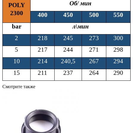
Об/
мин
POLY
2300
400
450
500
550
bar
л\
мин
2
218
2
45
2
73
300
5
217
244
271
298
10
214
240,5
267
294
15
211
237
264
290
Смотрите также