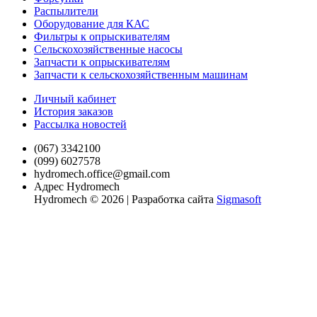
Распылители
Оборудование для КАС
Фильтры к опрыскивателям
Сельскохозяйственные насосы
Запчасти к опрыскивателям
Запчасти к сельскохозяйственным машинам
Личный кабинет
История заказов
Рассылка новостей
(067) 3342100
(099) 6027578
hydromech.office@gmail.com
Адрес Hydromech
Hydromech © 2026 | Разработка сайта
Sigmasoft
xvideo
antervashana
mahabalipuram
la
sexy
koitomo
mulai
rape
young
teenhotsex
منتديات
سكس
唾
加
سكس
indian
hotindianporn.mobi
sex
vida
f
hentaispa.com
kambu
india
mother
alohaporn.net
متناكه
جسم
بنت
液
納
favourite
www.xxxsexvideo.com
videos
lena
diablotube.mobi
mom
videos
porn
porn
www.sex
tamardagan.com
pornoshock.org
جميل
を
芽
povporntrends.com
penyporn.mobi
december
aduni
and
monatube.mobi
firetube.mobi
free-
video.in
ينيك
strikeporno.com
سكس
絡
衣
katrina
sex
13
son
nandan
www.devadasies.com
xxx-
2019
أمه
هزبزاز
javcensored.mobi
ま
kaif
video
2021
doujin
sen
porn.net
مترجم
bobb-
せ
porn
indian
full
heroin
302
rape
episode
ki
自