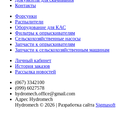
Контакты
Форсунки
Распылители
Оборудование для КАС
Фильтры к опрыскивателям
Сельскохозяйственные насосы
Запчасти к опрыскивателям
Запчасти к сельскохозяйственным машинам
Личный кабинет
История заказов
Рассылка новостей
(067) 3342100
(099) 6027578
hydromech.office@gmail.com
Адрес Hydromech
Hydromech © 2026 | Разработка сайта
Sigmasoft
xvideo
antervashana
mahabalipuram
la
sexy
koitomo
mulai
rape
young
teenhotsex
منتديات
سكس
唾
加
سكس
indian
hotindianporn.mobi
sex
vida
f
hentaispa.com
kambu
india
mother
alohaporn.net
متناكه
جسم
بنت
液
納
favourite
www.xxxsexvideo.com
videos
lena
diablotube.mobi
mom
videos
porn
porn
www.sex
tamardagan.com
pornoshock.org
جميل
を
芽
povporntrends.com
penyporn.mobi
december
aduni
and
monatube.mobi
firetube.mobi
free-
video.in
ينيك
strikeporno.com
سكس
絡
衣
katrina
sex
13
son
nandan
www.devadasies.com
xxx-
2019
أمه
هزبزاز