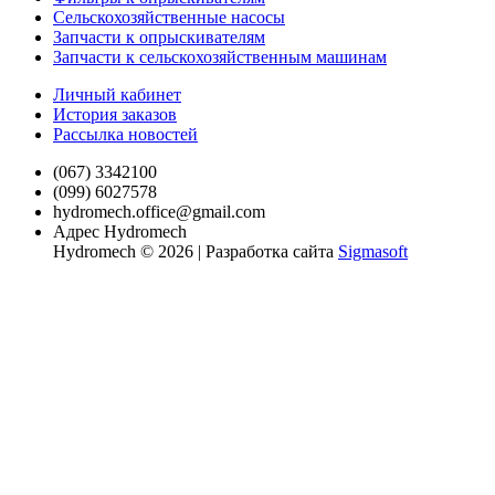
Сельскохозяйственные насосы
Запчасти к опрыскивателям
Запчасти к сельскохозяйственным машинам
Личный кабинет
История заказов
Рассылка новостей
(067) 3342100
(099) 6027578
hydromech.office@gmail.com
Адрес Hydromech
Hydromech © 2026 | Разработка сайта
Sigmasoft
xvideo
antervashana
mahabalipuram
la
sexy
koitomo
mulai
rape
young
teenhotsex
منتديات
سكس
唾
加
سكس
indian
hotindianporn.mobi
sex
vida
f
hentaispa.com
kambu
india
mother
alohaporn.net
متناكه
جسم
بنت
液
納
favourite
www.xxxsexvideo.com
videos
lena
diablotube.mobi
mom
videos
porn
porn
www.sex
tamardagan.com
pornoshock.org
جميل
を
芽
povporntrends.com
penyporn.mobi
december
aduni
and
monatube.mobi
firetube.mobi
free-
video.in
ينيك
strikeporno.com
سكس
絡
衣
katrina
sex
13
son
nandan
www.devadasies.com
xxx-
2019
أمه
هزبزاز
javcensored.mobi
ま
kaif
video
2021
doujin
sen
porn.net
مترجم
bobb-
せ
porn
indian
full
heroin
302
rape
episode
ki
自
pinoytvhabit.com
sexy
ら
24
movie
腰
oras