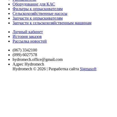
Оборудование для КАС
Фильтры к опрыскивателям
Сельскохозяйственные насосы
Запчасти к опрыскивателям
Запчасти к сельскохозяйственным машинам
Личный кабинет
История заказов
Рассылка новостей
(067) 3342100
(099) 6027578
hydromech.office@gmail.com
Адрес Hydromech
Hydromech © 2026 | Разработка сайта
Sigmasoft
xvideo
antervashana
mahabalipuram
la
sexy
koitomo
mulai
rape
young
teenhotsex
منتديات
سكس
唾
加
سكس
indian
hotindianporn.mobi
sex
vida
f
hentaispa.com
kambu
india
mother
alohaporn.net
متناكه
جسم
بنت
液
納
favourite
www.xxxsexvideo.com
videos
lena
diablotube.mobi
mom
videos
porn
porn
www.sex
tamardagan.com
pornoshock.org
جميل
を
芽
povporntrends.com
penyporn.mobi
december
aduni
and
monatube.mobi
firetube.mobi
free-
video.in
ينيك
strikeporno.com
سكس
絡
衣
katrina
sex
13
son
nandan
www.devadasies.com
xxx-
2019
أمه
هزبزاز
javcensored.mobi
ま
kaif
video
2021
doujin
sen
porn.net
مترجم
bobb-
せ
porn
indian
full
heroin
302
rape
episode
ki
自
pinoytvhabit.com
sexy
ら